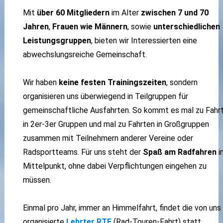
Mit
über 60 Mitgliedern
im Alter
zwischen 7 und 70
Jahren
,
Frauen wie Männern
, sowie
unterschiedlichen
Leistungsgruppen
, bieten wir Interessierten eine
abwechslungsreiche Gemeinschaft.
Wir haben
keine festen Trainingszeiten
, sondern
organisieren uns überwiegend in Teilgruppen für
gemeinschaftliche Ausfahrten. So kommt es mal zu Fahr
in 2er-3er Gruppen und mal zu Fahrten in Großgruppen
zusammen mit Teilnehmern anderer Vereine oder
Radsportteams. Für uns steht der
Spaß am Radfahren
i
Mittelpunkt, ohne dabei Verpflichtungen eingehen zu
müssen.
Einmal pro Jahr, immer an Himmelfahrt, findet die von uns
organisierte
Lehrter RTF
(Rad-Touren-Fahrt) statt.