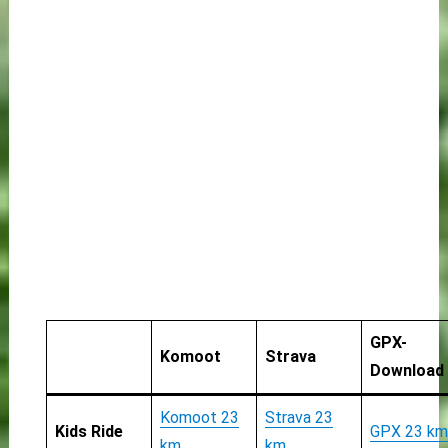
GPX-
Komoot
Strava
Download
Komoot 23
Strava 23
Kids Ride
GPX 23 km
km
km