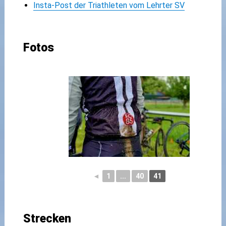
Insta-Post der Triathleten vom Lehrter SV
Fotos
◄
1
...
40
41
Strecken