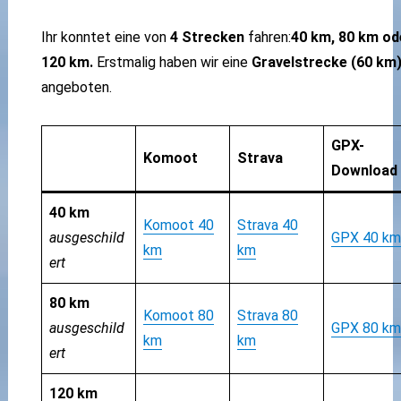
Ihr konntet eine von
4 Strecken
fahren:
40 km, 80 km od
120 km.
Erstmalig haben wir eine
Gravelstrecke (60 km
angeboten.
GPX-
Komoot
Strava
Download
40 km
Komoot 40
Strava 40
ausgeschild
GPX 40 km
km
km
ert
80 km
Komoot 80
Strava 80
ausgeschild
GPX 80 km
km
km
ert
120 km