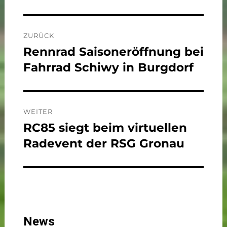
Beitragsnavigation
ZURÜCK
Rennrad Saisoneröffnung bei
Vorheriger
Beitrag:
Fahrrad Schiwy in Burgdorf
WEITER
RC85 siegt beim virtuellen
Nächster
Beitrag:
Radevent der RSG Gronau
News