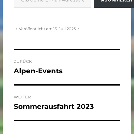
Autor
Veröffentlicht am
15. Juli 2023
Beitragsnavigation
ZURÜCK
Alpen-Events
Vorheriger
Beitrag:
WEITER
Sommerausfahrt 2023
Nächster
Beitrag: