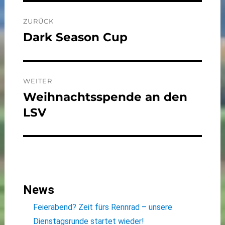
Beitragsnavigation
ZURÜCK
Dark Season Cup
Vorheriger
Beitrag:
WEITER
Weihnachtsspende an den
Nächster
Beitrag:
LSV
News
Feierabend? Zeit fürs Rennrad – unsere
Dienstagsrunde startet wieder!