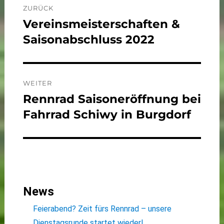
ZURÜCK
Vereinsmeisterschaften &
Vorheriger
Beitrag:
Saisonabschluss 2022
WEITER
Rennrad Saisoneröffnung bei
Nächster
Beitrag:
Fahrrad Schiwy in Burgdorf
News
Feierabend? Zeit fürs Rennrad – unsere
Dienstagsrunde startet wieder!