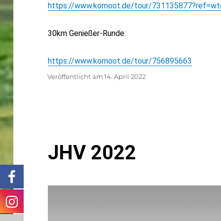
https://www.komoot.de/tour/731135877?ref=wt
30km Genießer-Runde:
https://www.komoot.de/tour/756895663
Autor
Veröffentlicht am
14. April 2022
JHV 2022